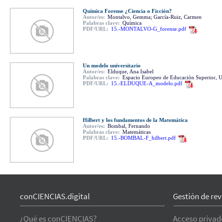
Química Forense ¿Ciencia o Ficción?
Autor/es:
Montalvo, Gemma; García-Ruiz, Carmen
Palabras clave:
Química
PDF/URL:
15.-MONTALVO-G_forense.pdf
Un modelo universitario
Autor/es:
Elduque, Ana Isabel
Palabras clave:
Espacio Europeo de Educación Superior, U
PDF/URL:
15.-ELDUQUE-A_modelo.pdf
Hilbert y los fundamentos de la Matemática
Autor/es:
Bombal, Fernando
Palabras clave:
Matemáticas
PDF/URL:
15.-BOMBAL-F_hilbert.pdf
conCIENCIAS.digital
Gestión de rev
¿Qué es conCIENCIAS?
Acceso privad