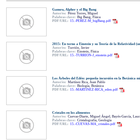
Gamow, Alpher y el Big Bang
Autor/es:
Pérez Torres, Miguel
Palabras clave:
Big Bang, Física
PDF/URL:
15.-PEREZ-M_bigBang.pdf
2015: En torno a Einstein y su Teoría de la Relatividad (u
Autor/es:
Turrión, Javier
Palabras clave:
Einstein, Física
PDF/URL:
15.-TURRION-J_einstein.pdf
Los Árboles del Edén: pequeña incursión en la Botánica mí
Autor/es:
Martínez Rica, Juan Pablo
Palabras clave:
Biología, Botánica
PDF/URL:
15.-MARTINEZ-RICA_eden.pdf
Cristales en los alimentos
Autor/es:
Cuevas-Diarte, Miguel Ángel; Bayés-García, Laura
Palabras clave:
Cristalografía, Geología
PDF/URL:
15.-CUEVAS-MA_cristales.pdf