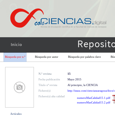
Reposito
Inicio
Búsqueda por n.º
Búsqueda por autor
Búsqueda por palabra clave
Bús
N.º revista
15
Fecha publicación
Mayo 2015
Título nº revista
Al principio, la CIENCIA
Fichero(s)
http://issuu.com/cienciaszaragoza/docs
Fichero(s) alta calidad
numeroMasCalidad15.1.pdf
numeroMasCalidad15.2.pdf
Artículos